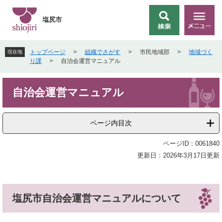
ペ
メ
ー
ニ
塩尻市
検
メ
ジ
ュ
索
ニ
の
ー
ュ
先
を
トップページ
>
組織でさがす
>
市民地域部
>
地域づく
現在地
ー
頭
飛
り課
>
自治会運営マニュアル
で
ば
す
し
本
。
て
自治会運営マニュアル
文
本
文
へ
ページ内目次
ページID：0061840
更新日：2026年3月17日更新
塩尻市自治会運営マニュアルについて