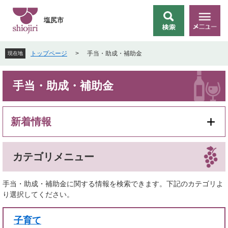
ペ
メ
ー
ニ
塩尻市
検
メ
ジ
ュ
索
ニ
の
ー
ュ
先
を
トップページ
>
手当・助成・補助金
現在地
ー
頭
飛
で
ば
本
す
し
手当・助成・補助金
文
。
て
本
文
新着情報
へ
カテゴリメニュー
手当・助成・補助金に関する情報を検索できます。下記のカテゴリよ
り選択してください。
子育て