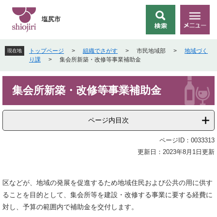
ペ
メ
ー
ニ
塩尻市
検
メ
ジ
ュ
索
ニ
の
ー
ュ
先
を
トップページ
>
組織でさがす
>
市民地域部
>
地域づく
現在地
ー
頭
飛
り課
>
集会所新築・改修等事業補助金
で
ば
す
し
本
。
て
集会所新築・改修等事業補助金
文
本
文
へ
ページ内目次
ページID：0033313
更新日：2023年8月1日更新
区などが、地域の発展を促進するため地域住民および公共の用に供す
ることを目的として、集会所等を建設・改修する事業に要する経費に
対し、予算の範囲内で補助金を交付します。