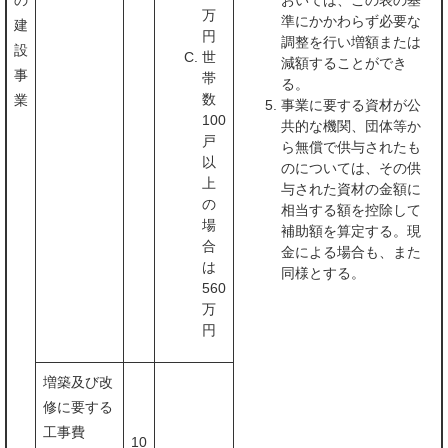
の
おいては、この表の基
万
準にかかわらず必要な
建
円
調整を行い増額または
設
世
減額することができ
事
帯
る。
数
業
事業に要する資材が公
100
共的な機関、団体等か
戸
ら無償で供与されたも
以
のについては、その供
上
与された資材の金額に
の
相当する額を控除して
場
補助額を算定する。現
合
金による場合も、また
は
同様とする。
560
万
円
増築及び改
修に要する
工事費
10