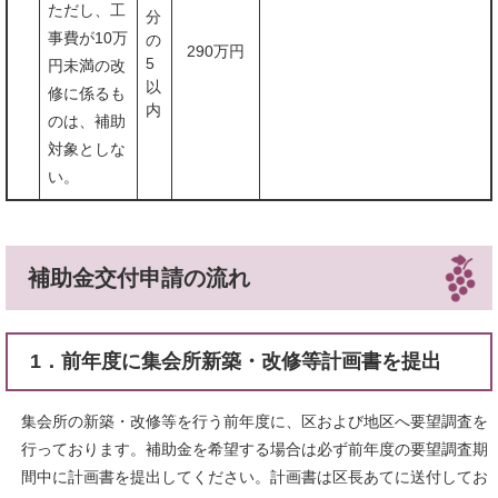
ただし、工
分
事費が10万
の
290万円
5
円未満の改
以
修に係るも
内
のは、補助
対象としな
い。
​補助金交付申請の流れ
1．前年度に集会所新築・改修等計画書を提出
集会所の新築・改修等を行う前年度に、区および地区へ要望調査を
行っております。補助金を希望する場合は必ず前年度の要望調査期
間中に計画書を提出してください。計画書は区長あてに送付してお