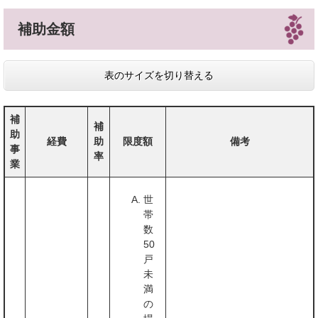
補助金額
表のサイズを切り替える
補
補
助
経費
助
限度額
備考
事
率
業
世
帯
数
50
戸
未
満
の