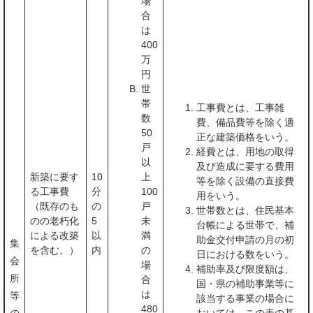
場
合
は
400
万
円
世
帯
工事費とは、工事雑
数
費、備品費等を除く適
50
正な建築価格をいう。
戸
経費とは、用地の取得
以
及び造成に要する費用
新築に要す
10
上
等を除く設備の直接費
る工事費
分
100
用をいう。
（既存のも
の
戸
世帯数とは、住民基本
のの老朽化
5
未
台帳による世帯で、補
による改築
以
満
助金交付申請の月の初
集
を含む。）
内
の
日における数をいう。
会
場
補助率及び限度額は、
所
合
国・県の補助事業等に
は
等
該当する事業の場合に
480