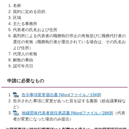
名称
規約に定める目的
区域
主たる事務所
代表者の氏名および住所
裁判所による代表者の職務執行停止の有無並びに職務代行者の
選任の有無（職務執行者が選任されている場合は、その氏名お
よび住所）
代理人の有無
解散の事由
認可年月日
申請に必要なもの
告示事項変更届出書 [Wordファイル／15KB]
告示された事項に変更があった旨を証する書面（総会議事録な
ど）
地縁団体代表者就任承諾書 [Wordファイル／28KB]
（代表
者が変更になった場合のみ提出）