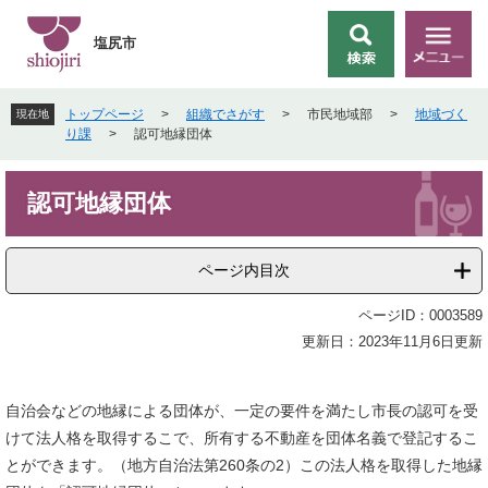
ペ
メ
ー
ニ
塩尻市
検
メ
ジ
ュ
索
ニ
の
ー
ュ
先
を
トップページ
>
組織でさがす
>
市民地域部
>
地域づく
現在地
ー
頭
飛
り課
>
認可地縁団体
で
ば
す
し
本
。
て
認可地縁団体
文
本
文
へ
ページ内目次
ページID：0003589
更新日：2023年11月6日更新
自治会などの地縁による団体が、一定の要件を満たし市長の認可を受
けて法人格を取得するこで、所有する不動産を団体名義で登記するこ
とができます。（地方自治法第260条の2）この法人格を取得した地縁