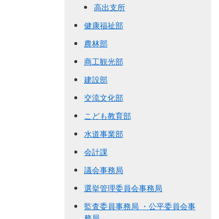
高出支所
健康福祉部
農林部
商工観光部
建設部
交流文化部
こども教育部
水道事業部
会計課
議会事務局
選挙管理委員会事務局
監査委員事務局 ・公平委員会事
務局