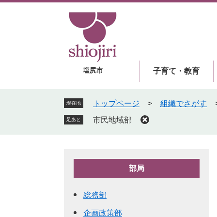
ペ
メ
ー
ニ
ジ
ュ
の
ー
先
を
頭
飛
塩尻市
子育て・教育
で
ば
す
し
。
て
トップページ
>
組織でさがす
現在地
本
市民地域部
足あと
文
へ
部局
総務部
企画政策部