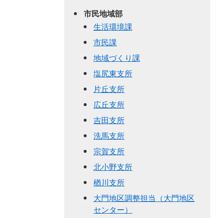
市民地域部
生活環境課
市民課
地域づくり課
塩尻東支所
片丘支所
広丘支所
吉田支所
洗馬支所
宗賀支所
北小野支所
楢川支所
大門地区調整担当（大門地区
センター）