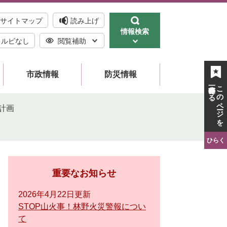
サイトマップ
読み上げ
情報検索
ルビなし
閲覧補助
市政情報
防災情報
一時保存する
このページを
計画
ひらく
重要なお知らせ
2026年4月22日更新
STOP山火事！林野火災警報につい
て