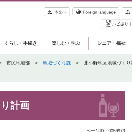
本文へ
Foreign language
ルビ振り
くらし・手続き
楽しむ・学ぶ
シニア・福祉
>
市民地域部
>
地域づくり課
>
北小野地区地域づくり
くり計画
ページID：0059973