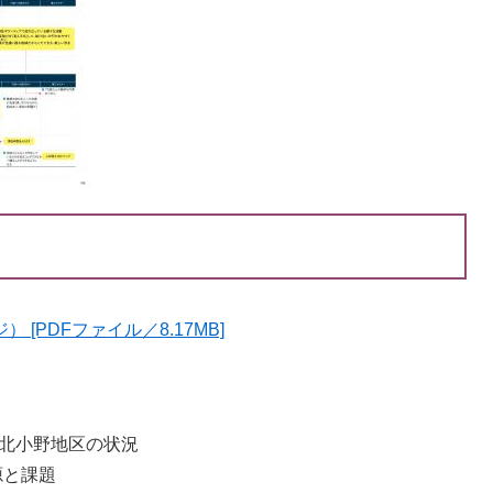
[PDFファイル／8.17MB]
る北小野地区の状況
源と課題