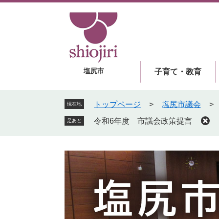
ペ
メ
ー
ニ
ジ
ュ
の
ー
先
を
頭
飛
塩尻市
子育て・教育
で
ば
す
し
。
て
トップページ
>
塩尻市議会
>
現在地
本
令和6年度 市議会政策提言
足あと
文
へ