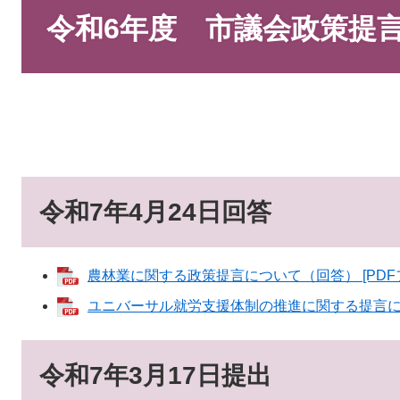
文
令和6年度 市議会政策提
令和7年4月24日回答
農林業に関する政策提言について（回答） [PDFフ
ユニバーサル就労支援体制の推進に関する提言につい
令和7年3月17日提出