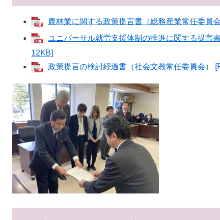
農林業に関する政策提言書（総務産業常任委員会） [
ユニバーサル就労支援体制の推進に関する提言書（
12KB]
政策提言の検討経過書（社会文教常任委員会） [PD