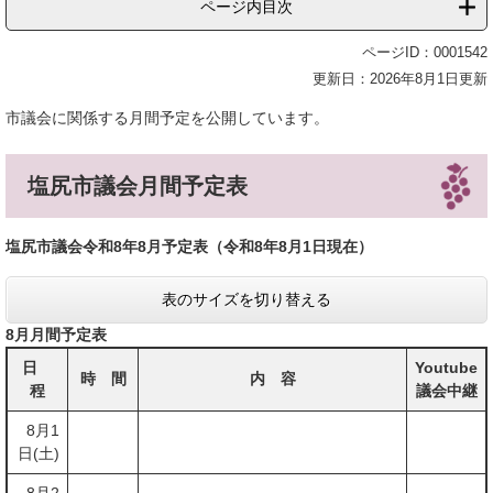
ページ内目次
ページID：0001542
更新日：2026年8月1日更新
市議会に関係する月間予定を公開しています。
塩尻市議会月間予定表
塩尻市議会令和8年8
月予定表
（令和8年8月1
日現在）​
表のサイズを切り替える
8月月間予定表
日
Youtube
時 間
内 容
程
議会中継
8月1
日(土)