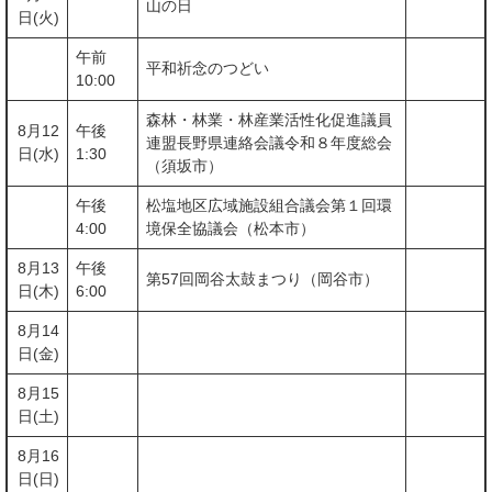
山の日
日(火)
午前
平和祈念のつどい
10:00
森林・林業・林産業活性化促進議員
8月12
午後
連盟長野県連絡会議令和８年度総会
日(水)
1:30
（須坂市）
午後
松塩地区広域施設組合議会第１回環
4:00
境保全協議会（松本市）
8月13
午後
第57回岡谷太鼓まつり（岡谷市）
日(木)
6:00
8月14
日(金)
8月15
日(土)
8月16
日(日)