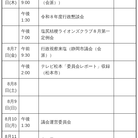
日(木)
9:00
（会派））
午後
令和８年度行政懇談会
1:30
午後
塩尻桔梗ライオンズクラブ８月第一
7:00
定例会
8月7
午前
行政視察来塩（静岡市議会（会
日(金)
9:30
派））
午後
テレビ松本「委員会レポート」収録
2:00
（松本市）
8月8
日(土)
8月9
日(日)
8月10
午後
議会運営委員会
日(月)
1:30
8月11