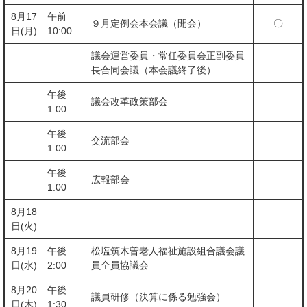
8月17
午前
９月定例会本会議（開会）
〇
日(月)
10:00
議会運営委員・常任委員会正副委員
長合同会議（本会議終了後）
午後
議会改革政策部会
1:00
午後
交流部会
1:00
午後
広報部会
1:00
8月18
日(火)
8月19
午後
松塩筑木曽老人福祉施設組合議会議
日(水)
2:00
員全員協議会
8月20
午後
議員研修（決算に係る勉強会）
日(木)
1:30