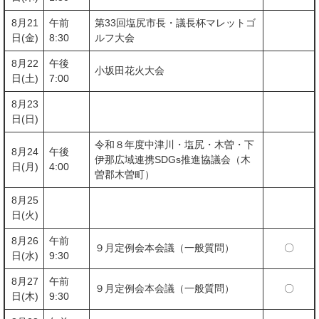
8月21
午前
第33回塩尻市長・議長杯マレットゴ
日(金)
8:30
ルフ大会
8月22
午後
小坂田花火大会
日(土)
7:00
8月23
日(日)
令和８年度中津川・塩尻・木曽・下
8月24
午後
伊那広域連携SDGs推進協議会（木
日(月)
4:00
曽郡木曽町）
8月25
日(火)
8月26
午前
９月定例会本会議（一般質問）
〇
日(水)
9:30
8月27
午前
９月定例会本会議（一般質問）
〇
日(木)
9:30