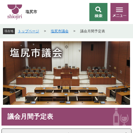
ペ
メ
ー
ニ
塩尻市
検
メ
ジ
ュ
索
ニ
の
ー
ュ
先
を
トップページ
>
塩尻市議会
>
議会月間予定表
現在地
ー
頭
飛
で
ば
す
し
。
て
本
文
へ
本
議会月間予定表
文