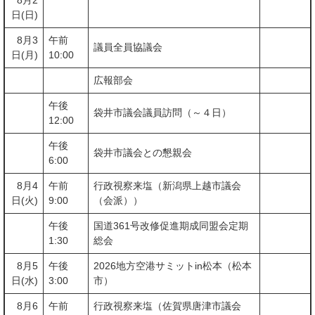
8月2
日(日)
8月3
午前
議員全員協議会
日(月)
10:00
広報部会
午後
袋井市議会議員訪問（～４日）
12:00
午後
袋井市議会との懇親会
6:00
8月4
午前
行政視察来塩（新潟県上越市議会
日(火)
9:00
（会派））
午後
国道361号改修促進期成同盟会定期
1:30
総会
8月5
午後
2026地方空港サミットin松本（松本
日(水)
3:00
市）
8月6
午前
行政視察来塩（佐賀県唐津市議会