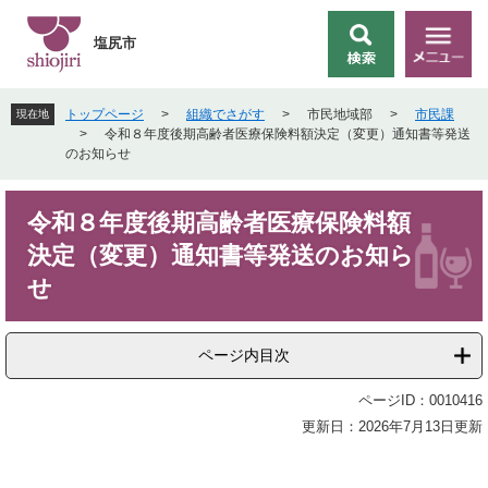
ペ
メ
ー
ニ
塩尻市
検
メ
ジ
ュ
索
ニ
の
ー
ュ
先
を
トップページ
>
組織でさがす
>
市民地域部
>
市民課
現在地
ー
頭
飛
>
令和８年度後期高齢者医療保険料額決定（変更）通知書等発送
で
ば
のお知らせ
す
し
。
て
本
本
令和８年度後期高齢者医療保険料額
文
文
決定（変更）通知書等発送のお知ら
へ
せ
ページ内目次
ページID：0010416
更新日：2026年7月13日更新