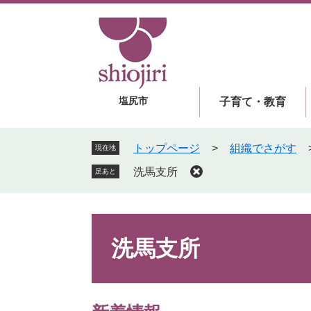
ペ
メ
ー
ニ
ジ
ュ
の
ー
先
を
頭
飛
塩尻市
子育て・教育
で
ば
す
し
。
て
トップページ
>
組織でさがす
現在地
本
洗馬支所
足あと
文
へ
本
文
洗馬支所