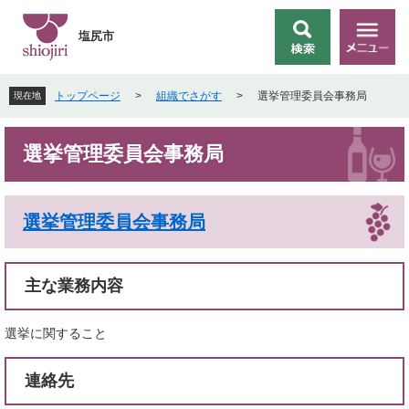
ペ
メ
ー
ニ
塩尻市
検
メ
ジ
ュ
索
ニ
の
ー
ュ
先
を
トップページ
>
組織でさがす
>
選挙管理委員会事務局
現在地
ー
頭
飛
で
ば
本
す
し
選挙管理委員会事務局
文
。
て
本
文
選挙管理委員会事務局
へ
主な業務内容
選挙に関すること
連絡先