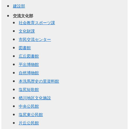
建設部
交流文化部
社会教育スポーツ課
文化財課
市民交流センター
図書館
広丘図書館
平出博物館
自然博物館
本洗馬歴史の里資料館
塩尻短歌館
楢川地区文化施設
中央公民館
塩尻東公民館
片丘公民館