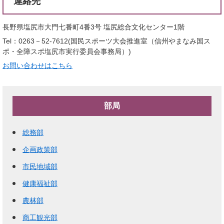
連絡先
長野県塩尻市大門七番町4番3号 塩尻総合文化センター1階
Tel：0263－52-7612
国民スポーツ大会推進室（信州やまなみ国ス
ポ・全障スポ塩尻市実行委員会事務局）
お問い合わせはこちら
部局
総務部
企画政策部
市民地域部
健康福祉部
農林部
商工観光部