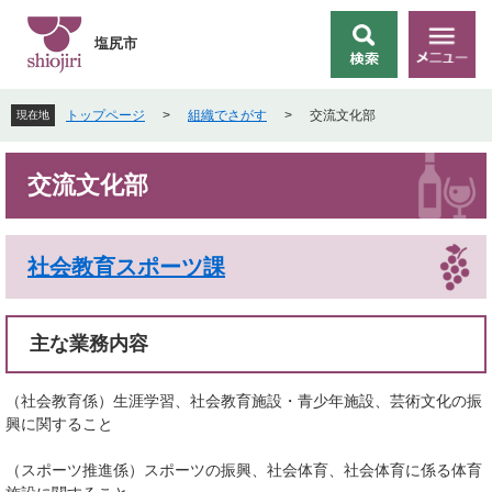
ペ
メ
ー
ニ
塩尻市
検
メ
ジ
ュ
索
ニ
の
ー
ュ
先
を
トップページ
>
組織でさがす
>
交流文化部
現在地
ー
頭
飛
で
ば
本
す
し
交流文化部
文
。
て
本
文
社会教育スポーツ課
へ
主な業務内容
（社会教育係）生涯学習、社会教育施設・青少年施設、芸術文化の振
興に関すること
（スポーツ推進係）スポーツの振興、社会体育、社会体育に係る体育