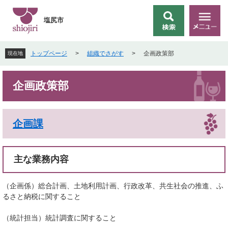
ペ
メ
ー
ニ
塩尻市
検
メ
ジ
ュ
索
ニ
の
ー
ュ
先
を
トップページ
>
組織でさがす
>
企画政策部
現在地
ー
頭
飛
で
ば
本
す
し
企画政策部
文
。
て
本
文
企画課
へ
主な業務内容
（企画係）総合計画、土地利用計画、行政改革、共生社会の推進、ふ
るさと納税に関すること
（統計担当）統計調査に関すること