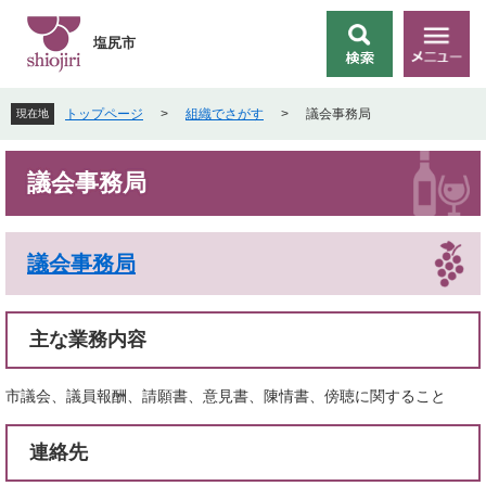
ペ
メ
ー
ニ
塩尻市
検
メ
ジ
ュ
索
ニ
の
ー
ュ
先
を
トップページ
>
組織でさがす
>
議会事務局
現在地
ー
頭
飛
で
ば
本
す
し
議会事務局
文
。
て
本
文
議会事務局
へ
主な業務内容
市議会、議員報酬、請願書、意見書、陳情書、傍聴に関すること
連絡先