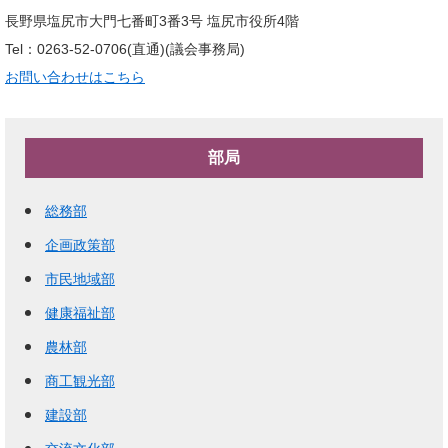
長野県塩尻市大門七番町3番3号 塩尻市役所4階
Tel：0263-52-0706(直通)
議会事務局
お問い合わせはこちら
部局
総務部
企画政策部
市民地域部
健康福祉部
農林部
商工観光部
建設部