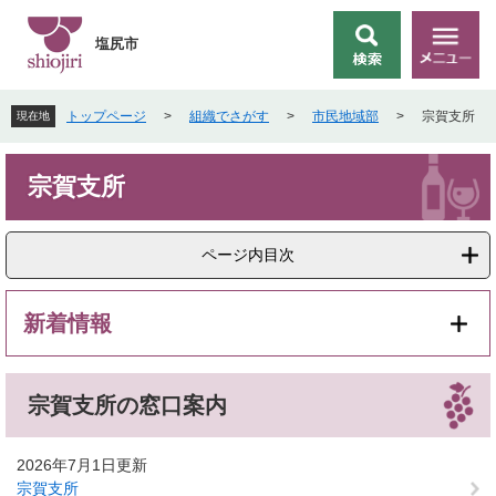
ペ
メ
ー
ニ
塩尻市
検
メ
ジ
ュ
索
ニ
の
ー
ュ
先
を
トップページ
>
組織でさがす
>
市民地域部
>
宗賀支所
現在地
ー
頭
飛
で
ば
本
す
し
宗賀支所
文
。
て
本
文
ページ内目次
へ
新着情報
宗賀支所の窓口案内
2026年7月1日更新
宗賀支所