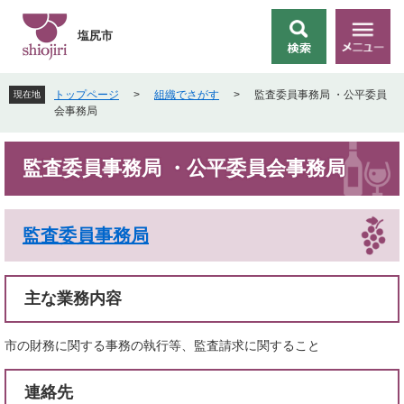
ペ
メ
ー
ニ
塩尻市
検
メ
ジ
ュ
索
ニ
の
ー
ュ
先
を
トップページ
>
組織でさがす
>
監査委員事務局 ・公平委員
現在地
ー
頭
飛
会事務局
で
ば
す
し
本
。
て
監査委員事務局 ・公平委員会事務局
文
本
文
へ
監査委員事務局
主な業務内容
市の財務に関する事務の執行等、監査請求に関すること
連絡先