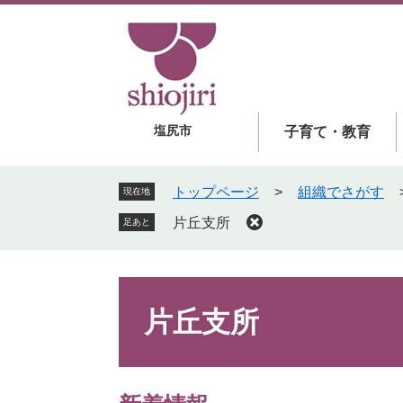
ペ
メ
ー
ニ
ジ
ュ
の
ー
先
を
頭
飛
塩尻市
子育て・教育
で
ば
す
し
。
て
トップページ
>
組織でさがす
現在地
本
片丘支所
足あと
文
へ
本
文
片丘支所