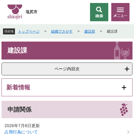
ペ
メ
ー
ニ
塩尻市
検
メ
ジ
ュ
索
ニ
の
ー
ュ
先
を
トップページ
>
組織でさがす
>
建設部
>
建設課
現在地
ー
頭
飛
で
ば
本
す
し
建設課
文
。
て
本
文
ページ内目次
へ
新着情報
申請関係
2026年7月8日更新
占用行為について