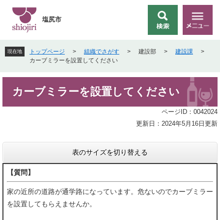
ペ
メ
ー
ニ
塩尻市
検
メ
ジ
ュ
索
ニ
の
ー
ュ
先
を
トップページ
>
組織でさがす
>
建設部
>
建設課
>
現在地
ー
頭
飛
カーブミラーを設置してください
で
ば
す
し
本
。
て
カーブミラーを設置してください
文
本
文
ページID：0042024
へ
更新日：2024年5月16日更新
表のサイズを切り替える
【質問】
家の近所の道路が通学路になっています。危ないのでカーブミラー
を設置してもらえませんか。​