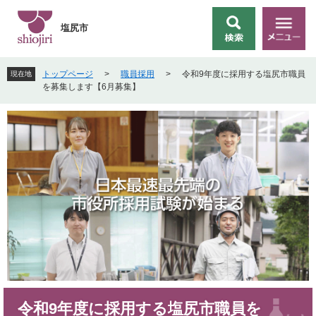
ペ
メ
ー
ニ
塩尻市
検
メ
ジ
ュ
索
ニ
の
ー
ュ
先
を
トップページ
>
職員採用
>
令和9年度に採用する塩尻市職員
現在地
ー
頭
飛
を募集します【6月募集】
で
ば
す
し
。
て
本
文
へ
本
令和9年度に採用する塩尻市職員を
文