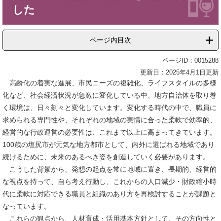
した
ページ内目次
ページID：0015288
更新日：2025年4月1日更新
高齢化の着実な進展、市民ニーズの複雑化、ライフスタイルの多様
化など、社会経済状況が急激に変化している中、地方自治体を取り巻
く環境は、日々刻々と変化しています。変化する時代の中で、職員に
求められる専門性や、それぞれの地域の実情に合った柔軟で効率的、
経営的な行政運営の必要性は、これまで以上に高まってきています。
100歳の塩尻市が元気な地方都市として、内外に選ばれる地域であり
続けるために、未来のあるべき姿を創造していく必要があります。
こうした背景から、発想の起点を常に地域に置き、長期的、経営的
な視点を持って、自ら考え行動し、これからの人口減少・財政縮小時
代に柔軟に対応できる職員と組織のあり方を再検討することが課題と
なっています。
これらの観点から、人材育成・活用基本方針として、その方向性と