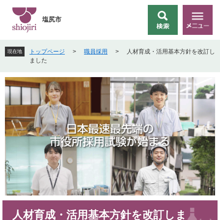
ペ
メ
ー
ニ
塩尻市
検
メ
ジ
ュ
索
ニ
の
ー
ュ
先
を
トップページ
>
職員採用
>
人材育成・活用基本方針を改訂し
現在地
ー
頭
飛
ました
で
ば
す
し
。
て
本
文
へ
本
人材育成・活用基本方針を改訂しま
文