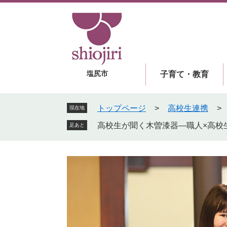
ペ
メ
ー
ニ
ジ
ュ
の
ー
先
を
頭
飛
塩尻市
子育て・教育
で
ば
す
し
。
て
トップページ
>
高校生連携
>
現在地
本
高校生が聞く木曽漆器―職人×高校
足あと
文
へ