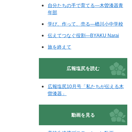
自分たちの手で育てる―木曽漆器青
年部
学び、作って、売る―楢川小中学校
伝えてつなぐ役割―BYAKU Narai
旅を終えて
広報塩尻を読む
広報塩尻10月号「私たちが伝える木
曽漆器」
動画を見る