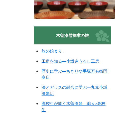
木曽漆器探求の旅
旅の始まり
工房を知る―小坂進うるし工房
歴史に学ぶ―ちきりや手塚万右衛門
商店
漆とガラスの融合に学ぶ―丸嘉小坂
漆器店
高校生が聞く木曽漆器―職人×高校
生