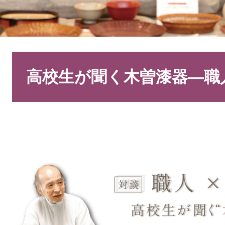
本
文
高校生が聞く木曽漆器―職