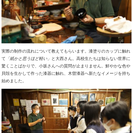
実際の制作の流れについて教えてもらいます。漆塗りのカップに触れ
て
「紙かと思うほど軽い」
と大西さん。高校生たちは知らない世界に
驚くことばかりで、小坂さんへの質問が止まりません。鮮やかな色や
貝殻を生かして作った漆器に触れ、木曽漆器へ新たなイメージを持ち
始めました。