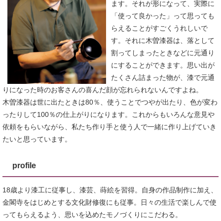
ます。それが形になって、実際に
「使って良かった」って思っても
らえることがすごくうれしいで
す。それに木曽漆器は、落として
割ってしまったときなどに元通り
にすることができます。思い出が
たくさん詰まった物が、漆で元通
りになった時のお客さんの喜んだ顔が忘れられないんですよね。
木曽漆器は世に出たときは80％、使うことでつやが出たり、色が変わ
ったりして100％の仕上がりになります。これからもいろんな意見や
依頼をもらいながら、私たち作り手と使う人で一緒に作り上げていき
たいと思っています。
profile
18歳より漆工に従事し、漆芸、蒔絵を習得。自身の作品制作に加え、
金閣寺をはじめとする文化財修復にも従事。日々の生活で楽しんで使
ってもらえるよう、思いを込めたモノづくりにこだわる。