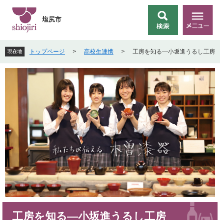
ペ
メ
ー
ニ
塩尻市
検
メ
ジ
ュ
索
ニ
の
ー
ュ
先
を
トップページ
>
高校生連携
>
工房を知る―小坂進うるし工房
現在地
ー
頭
飛
で
ば
す
し
。
て
本
文
へ
本
工房を知る―小坂進うるし工房
文