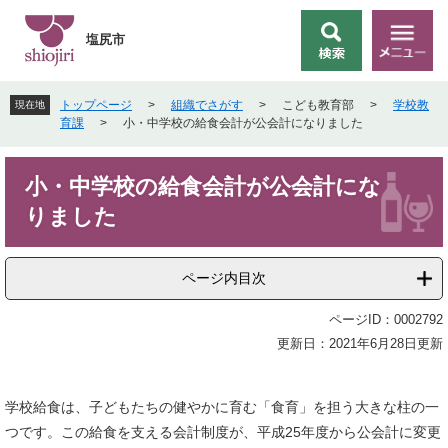
ペ
メ
ー
ニ
塩尻市
検
メ
ジ
ュ
索
ニ
の
ー
ュ
先
を
トップページ
>
組織でさがす
>
こども教育部
>
学校教
現在地
ー
頭
飛
育課
>
小・中学校の給食会計が公会計になりました
で
ば
す
し
本
。
て
小・中学校の給食会計が公会計にな
文
本
りました
文
へ
ページ内目次
ページID：0002792
更新日：2021年6月28日更新
学校給食は、子どもたちの健やかに育む「食育」を担う大きな柱の一
つです。この給食を支える会計制度が、平成25年度から公会計に変更