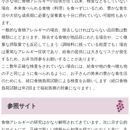
小さな頃に食物アレルギーの症状が出て以来、検査などをしていない
場合、本来食べられる食物（料理）を食べずにいるため、豊かな食生
活や大切な成長期に必要な栄養素を十分に摂れていない可能性もあり
ます。
一般的な食物アレルギーの場合、除去しなければならない品目数は数
種類にとどまります。除去する食物が他品目にわたる場合や、ごく微
量な摂取量でも反応してしまう（調味料に残っている程度でも）場合
は重篤なアレルギー症状であり、給食の提供には大きなリスクが発生
するため、お弁当持参をお願いすることがあります。
ここ数年正確な検査をされていない場合には、給食や他の食べ物も他
の子と同じように食べられるように、お子さんの将来の豊かな食生活
のためにも、経口食物負荷試験による検査をお願いします（経口食物
負荷試験は年2回まで福祉医療の対象になります）。
参照サイト
食物アレルギーの研究はかなり解明されてきています。次に示す公的
なサイトにて、正確で新しい情報から知識を得ていただくと共に、主