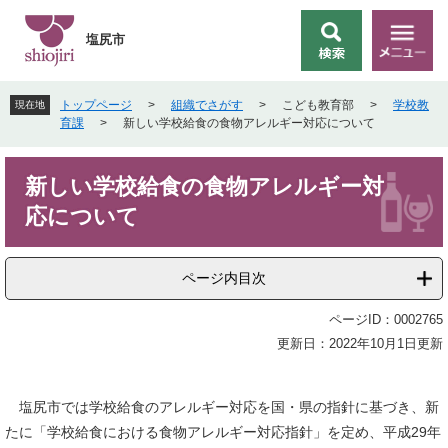
ペ
メ
ー
ニ
塩尻市
検
メ
ジ
ュ
索
ニ
の
ー
ュ
先
を
トップページ
>
組織でさがす
>
こども教育部
>
学校教
現在地
ー
頭
飛
育課
>
新しい学校給食の食物アレルギー対応について
で
ば
す
し
本
。
て
新しい学校給食の食物アレルギー対
文
本
応について
文
へ
ページ内目次
ページID：0002765
更新日：2022年10月1日更新
塩尻市では学校給食のアレルギー対応を国・県の指針に基づき、新
たに「学校給食における食物アレルギー対応指針」を定め、平成29年