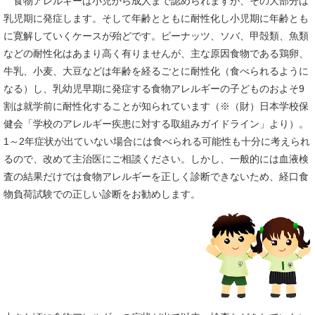
食物アレルギーは小児から成人まで認められますが、その大部分は
乳児期に発症します。そして年齢とともに耐性化し小児期に年齢とも
に寛解していくケースが殆どです。ピーナッツ、ソバ、甲殻類、魚類
などの耐性化はあまり高く有りませんが、主な原因食物である鶏卵、
牛乳、小麦、大豆などは年齢を経るごとに耐性化（食べられるように
なる）し、乳幼児早期に発症する食物アレルギーの子どものおよそ9
割は就学前に耐性化することが知られています（※（財）日本学校保
健会「学校のアレルギー疾患に対する取組みガイドライン」より）。
1～2年症状が出ていない場合には食べられる可能性も十分に考えられ
るので、改めて主治医にご相談ください。しかし、一般的には血液検
査の結果だけでは食物アレルギーを正しく診断できないため、経口食
物負荷試験での正しい診断をお勧めします。