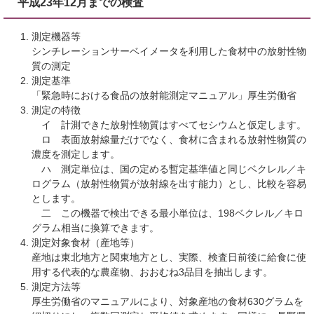
平成23年12月までの検査
測定機器等
シンチレーションサーベイメータを利用した食材中の放射性物
質の測定
測定基準
「緊急時における食品の放射能測定マニュアル」厚生労働省
測定の特徴
イ 計測できた放射性物質はすべてセシウムと仮定します。
ロ 表面放射線量だけでなく、食材に含まれる放射性物質の
濃度を測定します。
ハ 測定単位は、国の定める暫定基準値と同じベクレル／キ
ログラム（放射性物質が放射線を出す能力）とし、比較を容易
とします。
二 この機器で検出できる最小単位は、198ベクレル／キロ
グラム相当に換算できます。
測定対象食材（産地等）
産地は東北地方と関東地方とし、実際、検査日前後に給食に使
用する代表的な農産物、おおむね3品目を抽出します。
測定方法等
厚生労働省のマニュアルにより、対象産地の食材630グラムを