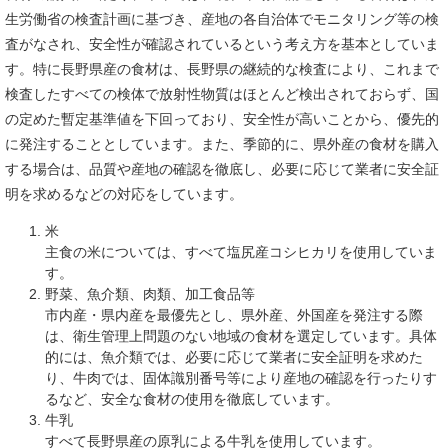
生労働省の検査計画に基づき、産地の各自治体でモニタリング等の検
査がなされ、安全性が確認されているという考え方を基本としていま
す。特に長野県産の食材は、長野県の継続的な検査により、これまで
検査したすべての検体で放射性物質はほとんど検出されておらず、国
の定めた暫定基準値を下回っており、安全性が高いことから、優先的
に発注することとしています。また、季節的に、県外産の食材を購入
する場合は、品質や産地の確認を徹底し、必要に応じて業者に安全証
明を求めるなどの対応をしています。
米
主食の米については、すべて塩尻産コシヒカリを使用していま
す。
野菜、魚介類、肉類、加工食品等
市内産・県内産を最優先とし、県外産、外国産を発注する際
は、衛生管理上問題のない地域の食材を選定しています。具体
的には、魚介類では、必要に応じて業者に安全証明を求めた
り、牛肉では、固体識別番号等により産地の確認を行ったりす
るなど、安全な食材の使用を徹底しています。
牛乳
すべて長野県産の原乳による牛乳を使用しています。