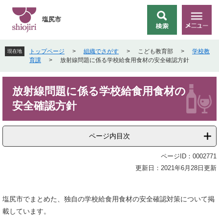
ペ
メ
ー
ニ
塩尻市
検
メ
ジ
ュ
索
ニ
の
ー
ュ
先
を
トップページ
>
組織でさがす
>
こども教育部
>
学校教
現在地
ー
頭
飛
育課
>
放射線問題に係る学校給食用食材の安全確認方針
で
ば
す
し
本
。
て
放射線問題に係る学校給食用食材の
文
本
安全確認方針
文
へ
ページ内目次
ページID：0002771
更新日：2021年6月28日更新
塩尻市でまとめた、独自の学校給食用食材の安全確認対策について掲
載しています。