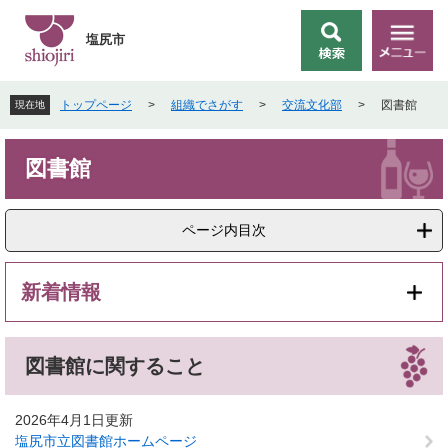
ペ
メ
ー
ニ
塩尻市
検
メ
ジ
ュ
索
ニ
の
ー
ュ
先
を
トップページ
>
組織でさがす
>
交流文化部
>
図書館
現在地
ー
頭
飛
で
ば
本
す
し
図書館
文
。
て
本
文
ページ内目次
へ
新着情報
図書館に関すること
2026年4月1日更新
塩尻市立図書館ホームページ