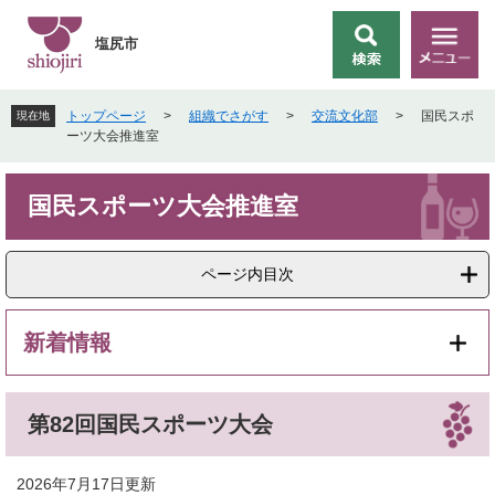
ペ
メ
ー
ニ
塩尻市
検
メ
ジ
ュ
索
ニ
の
ー
ュ
先
を
トップページ
>
組織でさがす
>
交流文化部
>
国民スポ
現在地
ー
頭
飛
ーツ大会推進室
で
ば
す
し
本
。
て
国民スポーツ大会推進室
文
本
文
へ
ページ内目次
新着情報
第82回国民スポーツ大会
2026年7月17日更新