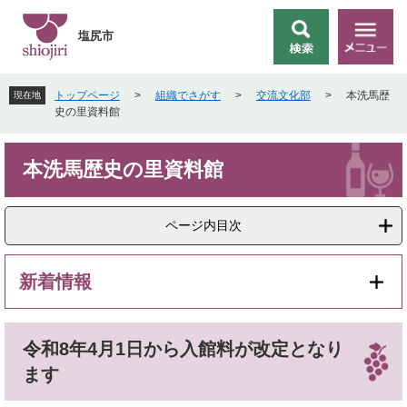
ペ
メ
ー
ニ
塩尻市
検
メ
ジ
ュ
索
ニ
の
ー
ュ
先
を
トップページ
>
組織でさがす
>
交流文化部
>
本洗馬歴
現在地
ー
頭
飛
史の里資料館
で
ば
す
し
本
。
て
本洗馬歴史の里資料館
文
本
文
へ
ページ内目次
新着情報
令和8年4月1日から入館料が改定となり
ます