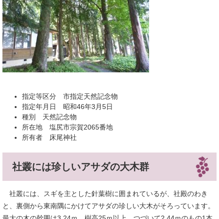
指定等区分 市指定天然記念物
指定年月日 昭和46年3月5日
種別 天然記念物
所在地 塩尻市宗賀2065番地
所有者 床尾神社
社叢には珍しいアサダの大木群
社叢には、スギを主とした針葉樹に囲まれているが、社殿のわき
と、裏側から東南隅にかけてアサダの珍しい大木がそろっています。
最大の木の幹囲は3.24ｍ、樹高25ｍ以上、つづいて2.44ｍのもの1本