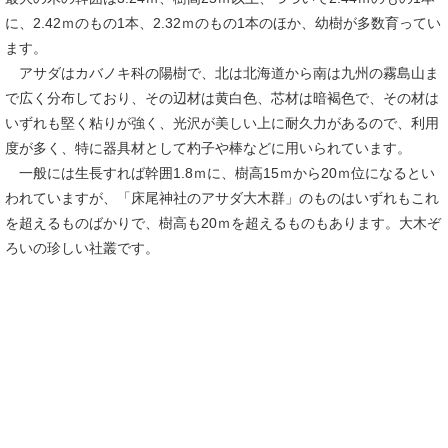
に、2.42ｍのもの1本、2.32ｍのもの1本のほか、幼樹が多数育ってい
ます。
アサダはカバノキ科の陽樹で、北は北海道から南は九州の霧島山ま
で広く分布しており、その辺材は黄白色、芯材は暗褐色で、その材は
いずれも堅く粘りが強く、光沢が美しい上に耐久力があるので、利用
度が多く、特に器具材として杓子や棒などに用いられています。
一般には生長すれば幹囲1.8ｍに、樹高15ｍから20ｍ位になるとい
われていますが、「床尾神社のアサダ大木群」のものはいずれもこれ
を超えるものばかりで、樹高も20ｍを超えるものもあります。大木ぞ
ろいの珍しい社叢です。