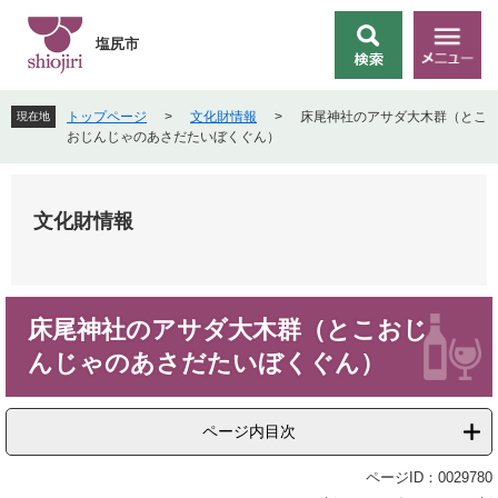
ペ
メ
ー
ニ
塩尻市
検
メ
ジ
ュ
索
ニ
の
ー
ュ
先
を
トップページ
>
文化財情報
>
床尾神社のアサダ大木群（とこ
現在地
ー
頭
飛
おじんじゃのあさだたいぼくぐん）
で
ば
す
し
。
て
文化財情報
本
文
へ
本
床尾神社のアサダ大木群（とこおじ
文
んじゃのあさだたいぼくぐん）
ページ内目次
ページID：0029780