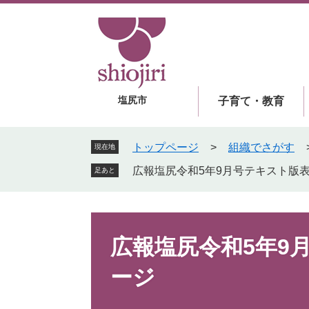
ペ
メ
ー
ニ
ジ
ュ
の
ー
先
を
頭
飛
塩尻市
子育て・教育
で
ば
す
し
。
て
トップページ
>
組織でさがす
現在地
本
広報塩尻令和5年9月号テキスト版
足あと
文
へ
本
文
広報塩尻令和5年9
ージ