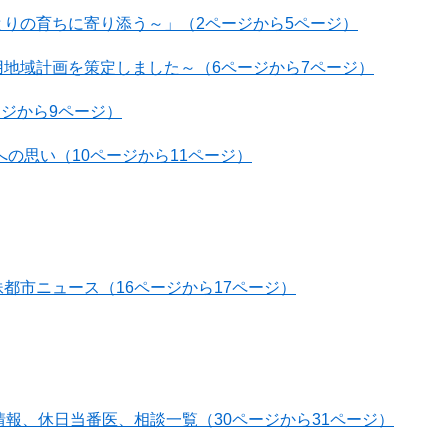
の育ちに寄り添う～​​」（2ページから5ページ）
域計画を策定しました​～​​（6ページから7ページ）​
ページから9ページ）
思い​（10ページから11ページ）​
都市ニュース（16ページから17ページ）
A情報、休日当番医、相談一覧（30ページから31ページ）