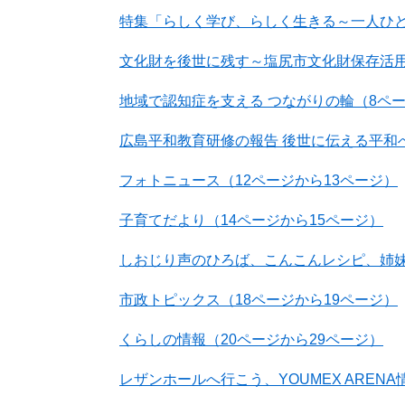
特集「らしく学び、らしく生きる～一人ひとり
文化財を後世に残す～塩尻市文化財保存活用地
地域で認知症を支える つながりの輪​​​​​​（8
広島平和教育研修の報告 後世に伝える平和への
フォトニュース（12ページから13ページ）
子育てだより（14ページから15ページ）
しおじり声のひろば、こんこんレシピ、姉妹
市政トピックス（18ページから19ページ）
くらしの情報（20ページから29ページ）
レザンホールへ行こう、YOUMEX AREN