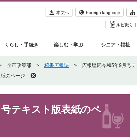
本文へ
Foreign language
ルビ振り
くらし・手続き
楽しむ・学ぶ
シニア・福祉
>
企画政策部
>
秘書広報課
>
広報塩尻令和5年9月号
表紙のページ
月号テキスト版表紙のペ