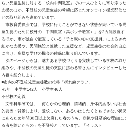
らい児童生徒に対する「校内中間教室」での一人ひとりに寄り添った
支援のほか、不登校の児童生徒の希望に応じたオンライン授業配信な
どの取り組みを進めています。
市教育委員会では、学校に行くことができない状態が続いている児
童生徒のために校外の「中間教室（高ボッチ教室）」を2カ所設置す
るほか、市が独自で配置している「子と親の心の支援員」によるきめ
細かな支援や、民間施設と連携した支援など、児童生徒の社会的自立
に向け、多様な学びの機会の確保に取り組んでいます。
次のページからは、魅力ある学校づくりを実践している学校の取り
組みや、不登校の児童生徒の支援に携わる皆さんにインタビューした
内容を紹介します。
■市内の不登校児童生徒数の推移「折れ線グラフ」
R3年 中学生142人 小学生46人
不登校の定義
文部科学省では、「何らかの心理的、情緒的、身体的あるいは社会
的要因・背景により、登校しない、あるいはしたくともできない状況
にあるため年間30日以上欠席した者のうち、病気や経済的な理由によ
る者を除いたもの」を不登校としています。「イラスト」