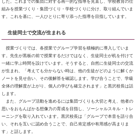
した。これまでの集団に対する画一的な指導を見直し、学校教育の仕
組みを授業づくり・集団づくり・学校づくりに分け、取り組んでいま
す。これを基に、一人ひとりに寄り添った指導を目指しています。
生徒同士で交流が生まれる
授業づくりでは、各授業でグループ学習を積極的に導入していま
す。先生が黒板の前で授業するだけではなく、生徒同士が机を付けて
一緒に学ぶ時間を設けています。そうすると、自然に生徒同士の交流
が生まれ、「考えても分からない時は、他の生徒がどのように解くか
ノートを見せ合い、その後解答を確認します。学び合うことで、学級
全体の理解度が上がり、個人の学びも確立されます」と黒沢校長は話
します。
また、グループ活動を進めるには集団づくりも大切と考え、他者の
思いをおもんばかる想像力の育成を目指し、ソーシャルスキル・トレ
ーニングを取り入れています。黒沢校長は「グループで本音を語り合
い、それを互いに認め合うことで、自己肯定感や有用感が高まりま
す」と話します。