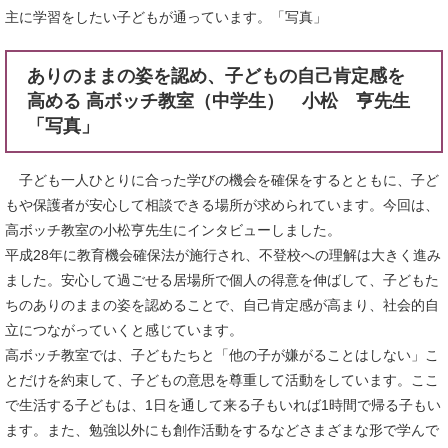
主に学習をしたい子どもが通っています。「写真」
ありのままの姿を認め、子どもの自己肯定感を
高める 高ボッチ教室（中学生） 小松 亨先生
「写真」
子ども一人ひとりに合った学びの機会を確保をするとともに、子ど
もや保護者が安心して相談できる場所が求められています。今回は、
高ボッチ教室の小松亨先生にインタビューしました。
平成28年に教育機会確保法が施行され、不登校への理解は大きく進み
ました。安心して過ごせる居場所で個人の得意を伸ばして、子どもた
ちのありのままの姿を認めることで、自己肯定感が高まり、社会的自
立につながっていくと感じています。
高ボッチ教室では、子どもたちと「他の子が嫌がることはしない」こ
とだけを約束して、子どもの意思を尊重して活動をしています。ここ
で生活する子どもは、1日を通して来る子もいれば1時間で帰る子もい
ます。また、勉強以外にも創作活動をするなどさまざまな形で学んで