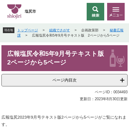
ペ
メ
ー
ニ
塩尻市
検
メ
ジ
ュ
索
ニ
の
ー
ュ
先
を
トップページ
>
組織でさがす
>
企画政策部
>
秘書広報
現在地
ー
頭
飛
課
>
広報塩尻令和5年9月号テキスト版 2ページから5ページ
で
ば
す
し
本
。
て
広報塩尻令和5年9月号テキスト版
文
本
2ページから5ページ
文
へ
ページ内目次
ページID：0034493
更新日：2023年8月30日更新
広報塩尻2023年9月号テキスト版2ページから5ページがご覧になれま
す。