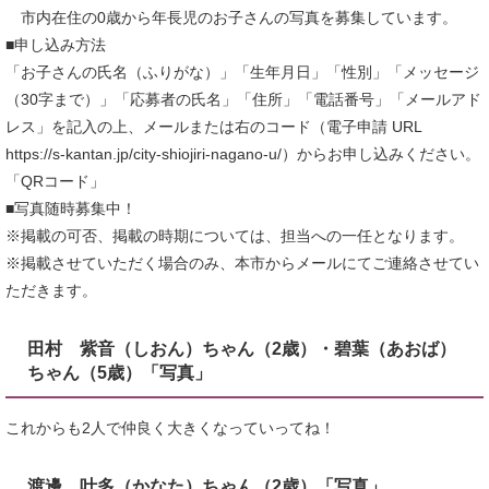
市内在住の0歳から年長児のお子さんの写真を募集しています。
■申し込み方法
「お子さんの氏名（ふりがな）」「生年月日」「性別」「メッセージ
（30字まで）」「応募者の氏名」「住所」「電話番号」「メールアド
レス」を記入の上、メールまたは右のコード（電子申請 URL
https://s-kantan.jp/city-shiojiri-nagano-u/）からお申し込みください。
「QRコード」
■写真随時募集中！
※掲載の可否、掲載の時期については、担当への一任となります。
※掲載させていただく場合のみ、本市からメールにてご連絡させてい
ただきます。
田村 紫音（しおん）ちゃん（2歳）・碧葉（あおば）
ちゃん（5歳）「写真」
これからも2人で仲良く大きくなっていってね！
渡邊 叶多（かなた）ちゃん（2歳）「写真」