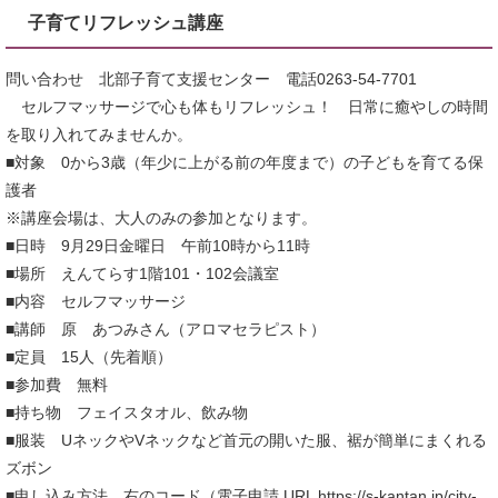
子育てリフレッシュ講座
問い合わせ 北部子育て支援センター 電話0263-54-7701
セルフマッサージで心も体もリフレッシュ！ 日常に癒やしの時間
を取り入れてみませんか。
■対象 0から3歳（年少に上がる前の年度まで）の子どもを育てる保
護者
※講座会場は、大人のみの参加となります。
■日時 9月29日金曜日 午前10時から11時
■場所 えんてらす1階101・102会議室
■内容 セルフマッサージ
■講師 原 あつみさん（アロマセラピスト）
■定員 15人（先着順）
■参加費 無料
■持ち物 フェイスタオル、飲み物
■服装 UネックやVネックなど首元の開いた服、裾が簡単にまくれる
ズボン
■申し込み方法 右のコード（電子申請 URL https://s-kantan.jp/city-