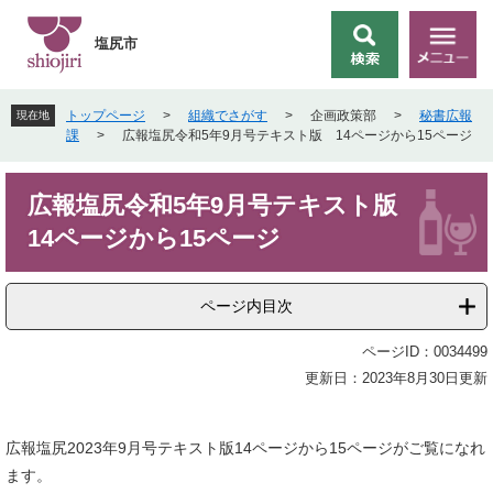
ペ
メ
ー
ニ
塩尻市
検
メ
ジ
ュ
索
ニ
の
ー
ュ
先
を
トップページ
>
組織でさがす
>
企画政策部
>
秘書広報
現在地
ー
頭
飛
課
>
広報塩尻令和5年9月号テキスト版 14ページから15ページ
で
ば
す
し
本
。
て
広報塩尻令和5年9月号テキスト版
文
本
14ページから15ページ
文
へ
ページ内目次
ページID：0034499
更新日：2023年8月30日更新
広報塩尻2023年9月号テキスト版14ページから15ページがご覧になれ
ます。