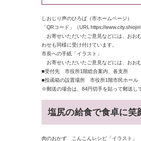
しおじり声のひろば（市ホームページ）
「QRコード」（URL https://www.city.shiojiri.lg
お寄せいただいたご意見などには、おおむ
わせも同様に受け付けています。
市長への手紙「イラスト」
お寄せいただいたご意見などには、おおむ
■受付先 市役所1階総合案内、各支所
■投函箱の設置場所 市役所1階市民ホー
※郵送の場合は、84円切手を貼って郵送し
塩尻の給食で食卓に笑顔
肉のおかず こんこんレシピ「イラスト」