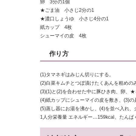
卵 3分の1個
★ごま油 小さじ2分の1
★濃口しょうゆ 小さじ4分の1
紙カップ 4枚
シューマイの皮 4枚
作り方
(1)タマネギはみじん切りにする。
(2)白菜キムチとつぼ漬けたくあんを粗めの
(3)(1)と(2)を合わせた中に豚ひき肉、卵
(4)紙カップにシューマイの皮を敷き、(3)
(5)蒸し器にお湯を沸かし、(4)を並べ入れ
1人分栄養量 エネルギー…159kcal、たんぱく