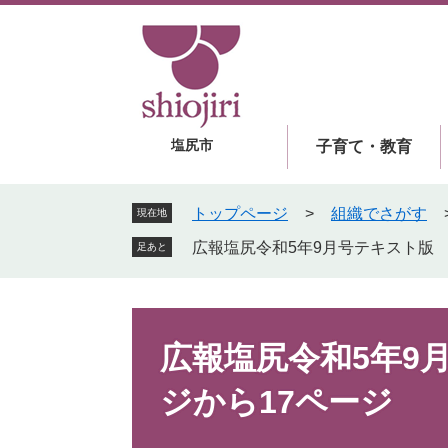
ペ
メ
ー
ニ
ジ
ュ
の
ー
先
を
頭
飛
塩尻市
子育て・教育
で
ば
す
し
。
て
トップページ
>
組織でさがす
現在地
本
広報塩尻令和5年9月号テキスト版 
足あと
文
へ
本
文
広報塩尻令和5年9
ジから17ページ