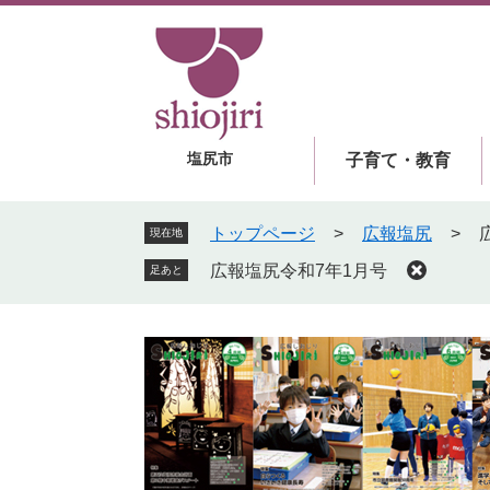
ペ
メ
ー
ニ
ジ
ュ
の
ー
先
を
頭
飛
塩尻市
子育て・教育
で
ば
す
し
。
て
トップページ
>
広報塩尻
>
現在地
本
広報塩尻令和7年1月号
足あと
文
へ