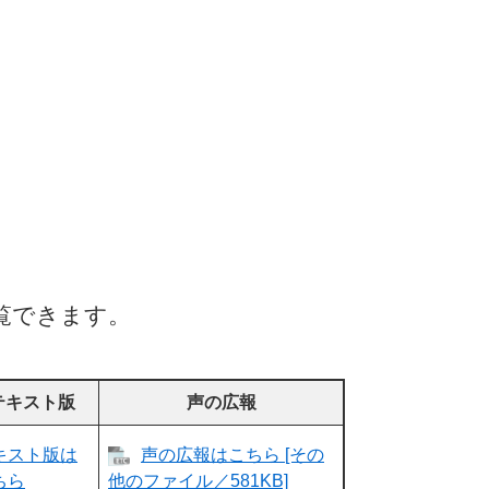
覧できます。
テキスト版
声の広報
キスト版は
声の広報はこちら [その
ちら
他のファイル／581KB]