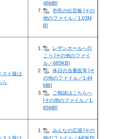
46MB]
市民の伝言板 [その
他のファイル／1.03M
B]
レザンホールへ行
こう [その他のファイ
ル／685KB]
休日の当番医等 [そ
キスト版は
の他のファイル／1.44
ちら
MB]
ご相談はこちらへ
[その他のファイル／1.
65MB]
みんなの広場 [その
キスト版は
他のファイル／440KB]