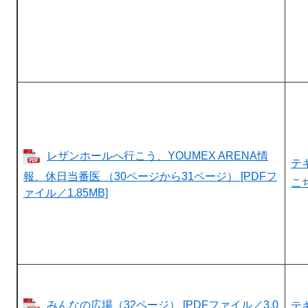
レザンホールへ行こう、YOUMEX ARENA情
テ
報、休日当番医 （30ページから31ページ） [PDFフ
こ
ァイル／1.85MB]
みんなの広場（32ページ） [PDFファイル／3.0
テ