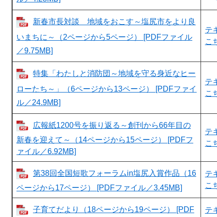
新春市長対談 地域をおこす～塩尻市をより良
テ
いまちに～（2ページから5ページ） [PDFファイル
こ
／9.75MB]
特集「わたしと消防団～地域を守る身近なヒー
テ
ローたち～」（6ページから13ページ） [PDFファイ
こ
ル／24.9MB]
広報紙1200号を振り返る～創刊から66年目の
テ
新春を迎えて～（14ページから15ページ） [PDFフ
こ
ァイル／6.92MB]
第38回全国短歌フォーラムin塩尻入賞作品（16
テ
こ
ページから17ページ） [PDFファイル／3.45MB]
子育てだより（18ページから19ページ） [PDF
テ