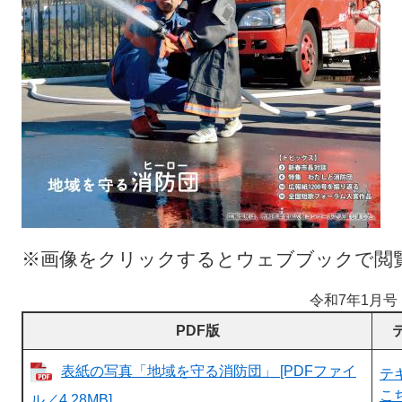
※画像をクリックするとウェブブックで閲
令和7年1月号
PDF版
表紙の写真「地域を守る消防団」 [PDFファイ
テ
こ
ル／4.28MB]