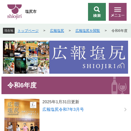
ペ
メ
ー
ニ
塩尻市
検
メ
ジ
ュ
索
ニ
の
ー
ュ
先
を
トップページ
>
広報塩尻
>
広報塩尻を閲覧
>
令和6年度
現在地
ー
頭
飛
で
ば
す
し
。
て
本
文
へ
本
令和6年度
文
2025年1月31日更新
広報塩尻令和7年3月号