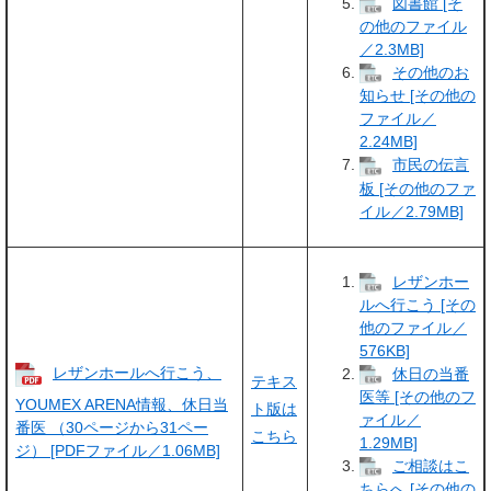
図書館 [そ
の他のファイル
／2.3MB]
その他のお
知らせ [その他の
ファイル／
2.24MB]
市民の伝言
板 [その他のファ
イル／2.79MB]
レザンホー
ルへ行こう [その
他のファイル／
576KB]
レザンホールへ行こう、
休日の当番
テキス
医等 [その他のフ
YOUMEX ARENA情報、休日当
ト版は
ァイル／
番医 （30ページから31ペー
こちら
1.29MB]
ジ） [PDFファイル／1.06MB]
ご相談はこ
ちらへ [その他の