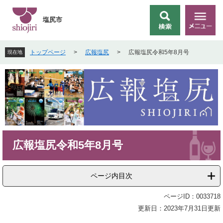
ペ
メ
ー
ニ
塩尻市
検
メ
ジ
ュ
索
ニ
の
ー
ュ
先
を
トップページ
>
広報塩尻
>
広報塩尻令和5年8月号
現在地
ー
頭
飛
で
ば
す
し
。
て
本
文
へ
本
広報塩尻令和5年8月号
文
ページ内目次
ページID：0033718
更新日：2023年7月31日更新