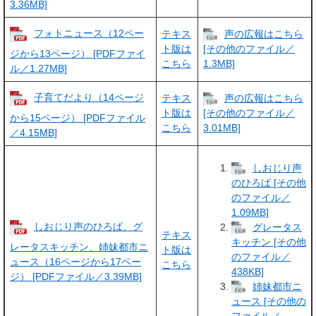
3.36MB]
フォトニュース（12ペー
テキス
声の広報はこちら
ト版は
[その他のファイル／
ジから13ページ） [PDFファイ
こちら
1.3MB]
ル／1.27MB]
子育てだより（14ページ
テキス
声の広報はこちら
ト版は
[その他のファイル／
から15ページ） [PDFファイル
こちら
3.01MB]
／4.15MB]
しおじり声
のひろば [その他
のファイル／
1.09MB]
しおじり声のひろば、グ
グレータス
テキス
キッチン [その他
レータスキッチン、姉妹都市ニ
ト版は
のファイル／
ュース（16ページから17ペー
こちら
438KB]
ジ） [PDFファイル／3.39MB]
姉妹都市ニ
ュース [その他の