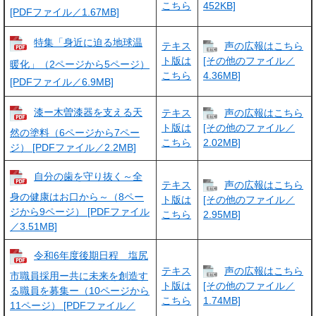
こちら
452KB]
[PDFファイル／1.67MB]
特集「身近に迫る地球温
テキス
声の広報はこちら
ト版は
[その他のファイル／
暖化」（2ページから5ページ）
こちら
4.36MB]
[PDFファイル／6.9MB]
漆ー木曽漆器を支える天
テキス
声の広報はこちら
ト版は
[その他のファイル／
然の塗料（6ページから7ペー
こちら
2.02MB]
ジ） [PDFファイル／2.2MB]
自分の歯を守り抜く～全
テキス
声の広報はこちら
身の健康はお口から～（8ペー
ト版は
[その他のファイル／
ジから9ページ） [PDFファイル
こちら
2.95MB]
／3.51MB]
令和6年度後期日程 塩尻
テキス
声の広報はこちら
市職員採用ー共に未来を創造す
ト版は
[その他のファイル／
る職員を募集ー（10ページから
こちら
1.74MB]
11ページ） [PDFファイル／