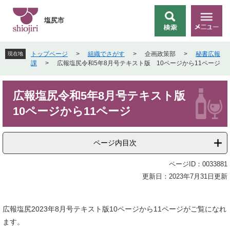
ペ
メ
ー
ニ
塩尻市
検
メ
ジ
ュ
索
ニ
の
ー
ュ
先
を
トップページ
>
組織でさがす
>
企画政策部
>
秘書広報
現在地
ー
頭
飛
課
>
広報塩尻令和5年8月号テキスト版 10ページから11ページ
で
ば
す
し
本
。
て
広報塩尻令和5年8月号テキスト版
文
本
10ページから11ページ
文
へ
ページ内目次
ページID：0033881
更新日：2023年7月31日更新
広報塩尻2023年8月号テキスト版10ページから11ページがご覧になれ
ます。