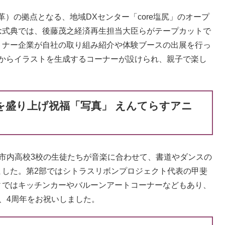
）の拠点となる、地域DXセンター「core塩尻」のオープ
念式典では、後藤茂之経済再生担当大臣らがテープカットで
トナー企業が自社の取り組み紹介や体験ブースの出展を行っ
語からイラストを生成するコーナーが設けられ、親子で楽し
場を盛り上げ祝福「写真」 えんてらすアニ
市内高校3校の生徒たちが音楽に合わせて、書道やダンスの
ました。第2部ではシトラスリボンプロジェクト代表の甲斐
ィではキッチンカーやバルーンアートコーナーなどもあり、
、4周年をお祝いしました。