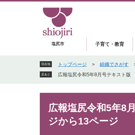
ペ
メ
ー
ニ
ジ
ュ
の
ー
先
を
頭
飛
塩尻市
子育て・教育
で
ば
す
し
。
て
トップページ
>
組織でさがす
現在地
本
広報塩尻令和5年8月号テキスト版 
足あと
文
へ
本
文
広報塩尻令和5年8
ジから13ページ