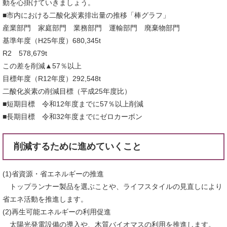
動を心掛けていきましょう。
■市内における二酸化炭素排出量の推移「棒グラフ」
産業部門 家庭部門 業務部門 運輸部門 廃棄物部門
基準年度（H25年度）680,345t
R2 578,679t
この差を削減▲57％以上
目標年度（R12年度）292,548t
二酸化炭素の削減目標（平成25年度比）
■短期目標 令和12年度までに57％以上削減
■長期目標 令和32年度までにゼロカーボン
削減するために進めていくこと
(1)省資源・省エネルギーの推進
トップランナー製品を選ぶことや、ライフスタイルの見直しにより
省エネ活動を推進します。
(2)再生可能エネルギーの利用促進
太陽光発電設備の導入や、木質バイオマスの利用を推進します。