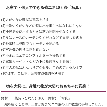
お家で・個人でできる省エネ10カ条「写真」
(1)人がいない部屋は電気を消す
(2)手洗いうがいなどの時に水を出しっぱなしにしない
(3)冷暖房を使用するときは窓の開閉を少なくする
(4)夏はレースのカーテンやすだれなどで日差しを遮る
(5)外出時は昼間でもカーテンを閉める
(6)室外機の周りに物を置かない
(7)小まめにエアコンフィルターを掃除する
(8)電気カーペットなどの下に断熱マットを敷く
(9)車の運転はふんわりアクセル、早めのアクセルオフ
(10)徒歩、自転車、公共交通機関を利用す
物を大切に。身近な物が大切なおもちゃに変身！
野村 日菜詩（ひなた）さん（野村）「写真」
絵を描くことや、工作が好きでエコ展の工作教室に参加しました。