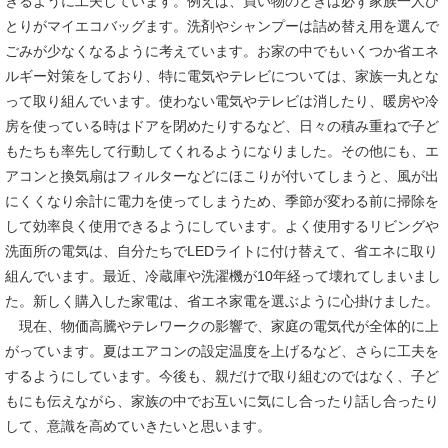
きるように工夫しています。例えば、買い物のときは必ず家族一人ひ
とりがマイエコバッグます。洗剤やシャンプーは詰め替え用を選んで
ごみが少なくなるように考えています。お家の中でもいくつか省エネ
ルギー対策をしており、特に電気やテレビについては、家族一丸とな
って取り組んでいます。使わない電気やテレビは消したり、暖房や冷
房を使っている時はドアを閉めたりするなど、日々の積み重ねで子ど
もたちも率先して行動してくれるようになりました。その他にも、エ
アコンと換気扇はフィルターなどにほこりが付いてしまうと、風が出
にくくなり余計に電力を使ってしまうため、季節が変わる前に掃除を
して効率良く使用できるようにしています。よく使用するリビングや
洗面所の電気は、自分たちでLEDライトに付け替えて、省エネに取り
組んでいます。最近、冷蔵庫や洗濯機が10年経って壊れてしまいまし
た。新しく購入した家電は、省エネ家電を選ぶように心掛けました。
現在、物価高騰やテレワークの影響で、家庭の電気代が全体的に上
がっています。夏はエアコンの設定温度を上げるなど、さらに工夫を
するようにしています。今後も、親だけで取り組むのではなく、子ど
もにも伝えながら、家族の中でお互いに気にし合ったり話し合ったり
して、意識を高めていきたいと思います。