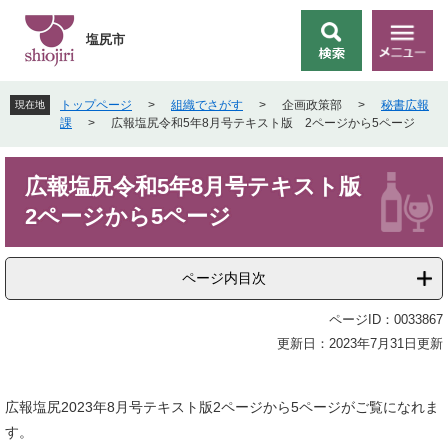
ペ
メ
ー
ニ
塩尻市
検
メ
ジ
ュ
索
ニ
の
ー
ュ
先
を
トップページ
>
組織でさがす
>
企画政策部
>
秘書広報
現在地
ー
頭
飛
課
>
広報塩尻令和5年8月号テキスト版 2ページから5ページ
で
ば
す
し
本
。
て
広報塩尻令和5年8月号テキスト版
文
本
2ページから5ページ
文
へ
ページ内目次
ページID：0033867
更新日：2023年7月31日更新
広報塩尻2023年8月号テキスト版2ページから5ページがご覧になれま
す。