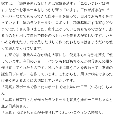
家では、「部屋を使わないときは電気を消す」「見ないテレビは消
す」などのお家ルールをしっかり守っています。工作が好きなので、
スーパーなどでもらってきた段ボールを使って、自分でおもちゃを作
っています。妹のランドセルや、ロボット、秘密基地にする家など今
までにたくさん作りました。出来上がっているおもちゃではなく、あ
るものを利用して自分で自分のおもちゃを作るのが楽しいです。いろ
いろと考えたり、付け足したりして作ったおもちゃはきょうだいも使
って遊んでくれています。
お家では、家族みんなが物を大事にし、使えるものは形を変えて使
っています。今日のショートパンツもおばあちゃんがお母さんの服を
作り直してくれたものです。私もたまに縫うことを教わって、友達の
誕生日プレゼントを作っています。これからも、周りの物をできるだ
け長く使えるように大切にしていきたいです。
「写真」段ボールで作ったロボットで遊ぶ妹の一二三（いろは）ちゃ
ん
「写真」日菜詩さんが作ったランドセルを背負う妹の一二三ちゃんと
並ぶ日菜詩さん。
「写真」おばあちゃんが手作りしてくれたハロウィンの髪飾り。