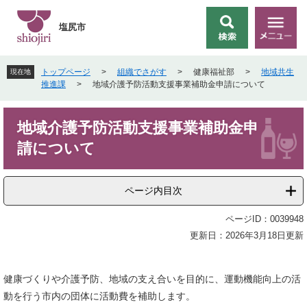
ペ
メ
ー
ニ
塩尻市
検
メ
ジ
ュ
索
ニ
の
ー
ュ
先
を
トップページ
>
組織でさがす
>
健康福祉部
>
地域共生
現在地
ー
頭
飛
推進課
>
地域介護予防活動支援事業補助金申請について
で
ば
す
し
本
。
て
地域介護予防活動支援事業補助金申
文
本
請について
文
へ
ページ内目次
ページID：0039948
更新日：2026年3月18日更新
健康づくりや介護予防、地域の支え合いを目的に、運動機能向上の活
動を行う市内の団体に活動費を補助します。​