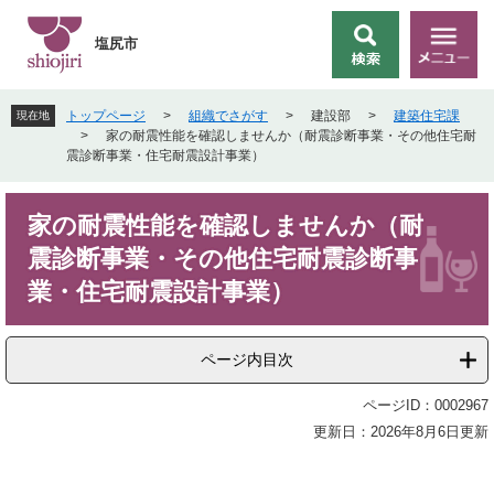
ペ
メ
ー
ニ
塩尻市
検
メ
ジ
ュ
索
ニ
の
ー
ュ
先
を
トップページ
>
組織でさがす
>
建設部
>
建築住宅課
現在地
ー
頭
飛
>
家の耐震性能を確認しませんか（耐震診断事業・その他住宅耐
で
ば
震診断事業・住宅耐震設計事業）
す
し
。
て
本
本
家の耐震性能を確認しませんか（耐
文
文
震診断事業・その他住宅耐震診断事
へ
業・住宅耐震設計事業）
ページ内目次
ページID：0002967
更新日：2026年8月6日更新