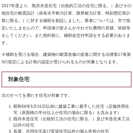
2017年度より、既存木造住宅（伝統的工法の住宅に限る。）及びその
他住宅の耐震設計（保有水平耐力計算、限界耐力計算、時刻歴応答計
算に限る。）に対する補助を創設しました。業者については、市で指
定いたしませんので、申請者の皆さんがそれぞれ費用の見積、依頼等
をしてください。また契約前に、補助金交付申請をする必要がありま
す。
※補助を受ける場合、建築物の耐震改修の促進に関する法律第17条第
3の規定による計画の認定が受けられるものが対象となります。
対象住宅
次のすべてを満たす住宅が対象です。
昭和56年5月31日以前に建築工事に着手した住宅（店舗併用住
宅（床面積の半分以上が住宅の場合に限る）も含みます）
既存木造住宅（伝統的工法の住宅に限る。）及び木造在来工法
以外の住宅
長屋、共同住宅及び賃貸住宅以外の個人所有の住宅