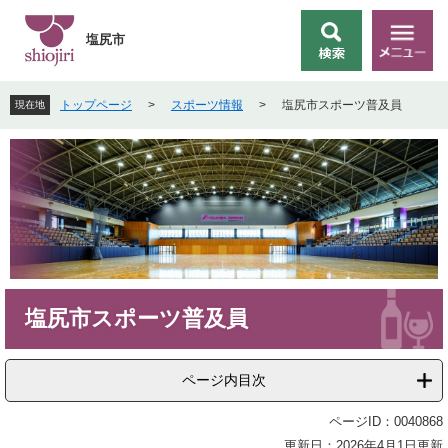
ペ
メ
ー
ニ
塩尻市
検
メ
ジ
ュ
索
ニ
の
ー
ュ
先
を
トップページ
>
スポーツ情報
>
塩尻市スポーツ普及員
現在地
ー
頭
飛
で
ば
す
し
。
て
本
文
へ
本
塩尻市スポーツ普及員
文
ページ内目次
ページID：0040868
更新日：2026年4月1日更新