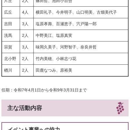
片丘
2人
篠田哲、池田小百合
広丘
4人
横田礼子、今井明子、山口明美、古畑美代子
吉田
3人
塩原孝壽、百瀬恵子、宍戸陽一郎
洗馬
2人
中野美江、塩原真実
宗賀
3人
味岡久美子、河野智子、奈良井哲
北小野
2人
竹内美穂、小林志づ花
楢川
2人
田鹿なつみ、原裕美
任期：令和7年4月1日から令和9年3月31日まで
主な活動内容
イベント事業への協力