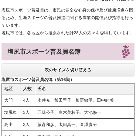
塩尻市スポーツ普及員は、市民の健全な心身の保持及び健康増進を図
るため、生涯スポーツの普及推進に関する事業の開催及び指導を行っ
ています。
塩尻市では、各地区から推薦された計28人の方々を委嘱しています。
塩尻市スポーツ普及員名簿
表のサイズを切り替える
塩尻市スポーツ普及員名簿（第16期）
地区
人数
氏名
大門
4人
永井充、飯田里子、板野敏明、田中睦美
塩尻東
3人
五味公子、白木美枝子、大池修一
高出
3人
藤森和彦、太田真一、倉澤慶子