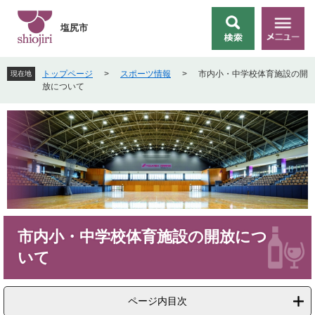
ペ
メ
ー
ニ
塩尻市
検
メ
ジ
ュ
索
ニ
の
ー
ュ
先
を
トップページ
>
スポーツ情報
>
市内小・中学校体育施設の開
現在地
ー
頭
飛
放について
で
ば
す
し
。
て
本
文
へ
本
市内小・中学校体育施設の開放につ
文
いて
ページ内目次