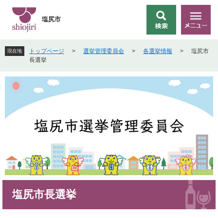
ペ
メ
ー
ニ
塩尻市
検
メ
ジ
ュ
索
ニ
の
ー
ュ
先
を
トップページ
>
選挙管理委員会
>
各選挙情報
>
塩尻市
現在地
ー
頭
飛
長選挙
で
ば
す
し
。
て
本
文
へ
本
塩尻市長選挙
文