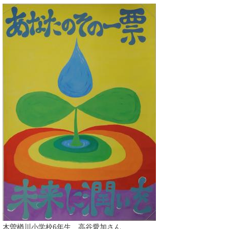
木曽楢川小学校6年生 高谷愛加さん