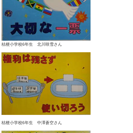
桔梗小学校6年生 北川咲雪さん
桔梗小学校6年生 中澤蒼空さん