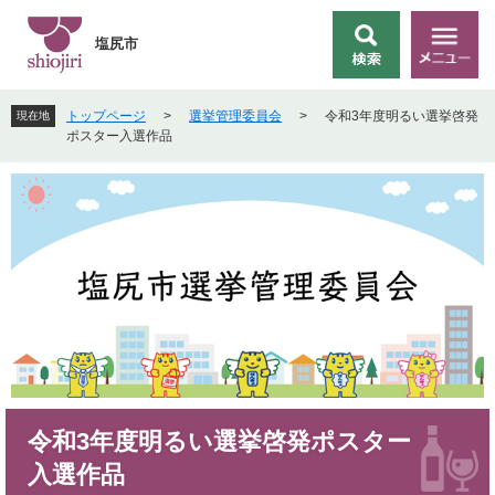
ペ
メ
ー
ニ
塩尻市
検
メ
ジ
ュ
索
ニ
の
ー
ュ
先
を
トップページ
>
選挙管理委員会
>
令和3年度明るい選挙啓発
現在地
ー
頭
飛
ポスター入選作品
で
ば
す
し
。
て
本
文
へ
本
令和3年度明るい選挙啓発ポスター
文
入選作品