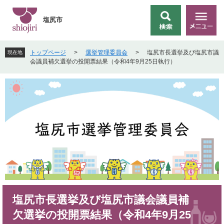
ペ
メ
ー
ニ
塩尻市
検
メ
ジ
ュ
索
ニ
の
ー
ュ
先
を
トップページ
>
選挙管理委員会
>
塩尻市長選挙及び塩尻市議
現在地
ー
頭
飛
会議員補欠選挙の投開票結果（令和4年9月25日執行）
で
ば
す
し
。
て
本
文
へ
本
塩尻市長選挙及び塩尻市議会議員補
文
欠選挙の投開票結果（令和4年9月25