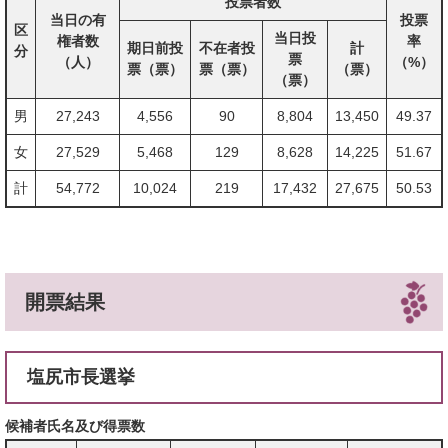
投票者数
当日の有
投票
区
当日投
権者数
率
期日前投
不在者投
計
分
票
（人）
（%）
票（票）
票（票）
（票）
（票）
男
27,243
4,556
90
8,804
13,450
49.37
女
27,529
5,468
129
8,628
14,225
51.67
計
54,772
10,024
219
17,432
27,675
50.53
開票結果
塩尻市長選挙
候補者氏名及び得票数