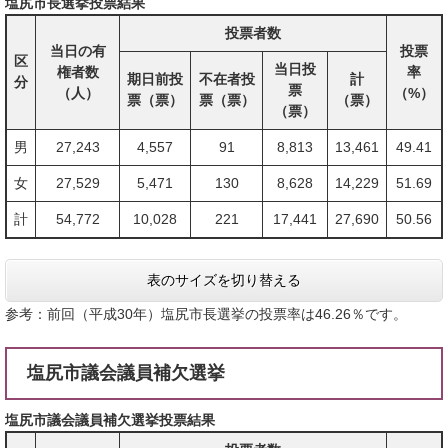
塩尻市長選挙投票結果
投票者数
当日の有
投票
区
当日投
権者数
率
期日前投
不在者投
計
分
票
（人）
（%）
票（票）
票（票）
（票）
（票）
男
27,243
4,557
91
8,813
13,461
49.41
女
27,529
5,471
130
8,628
14,229
51.69
計
54,772
10,028
221
17,441
27,690
50.56
表のサイズを切り替える
参考：前回（平成30年）塩尻市長選挙の投票率は46.26％です。
塩尻市議会議員補欠選挙
塩尻市議会議員補欠選挙投票結果