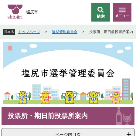
ペ
メ
ー
ニ
塩尻市
検
メ
ジ
ュ
索
ニ
の
ー
ュ
先
を
トップページ
>
選挙管理委員会
>
投票所・期日前投票所案内
現在地
ー
頭
飛
で
ば
す
し
。
て
本
文
へ
本
投票所・期日前投票所案内
文
ページ内目次