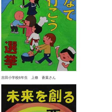
吉田小学校6年生 上條 蒼葉さん