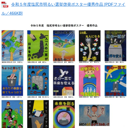
令和５年度塩尻市明るい選挙啓発ポスター優秀作品 [PDFファイ
ル／466KB]