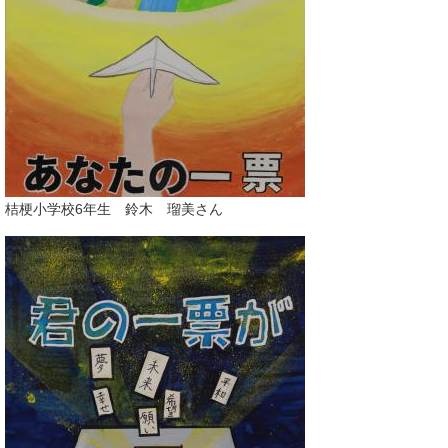
桔梗小学校6年生 鈴木 瑠美さん