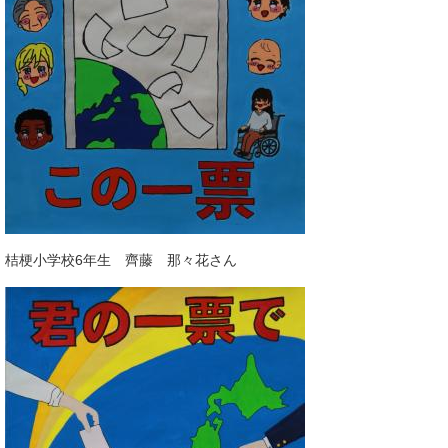
桔梗小学校6年生 齊藤 那々花さん