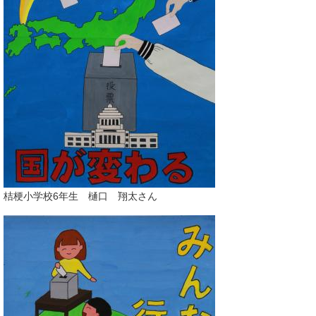
桔梗小学校6年生 樋口 翔太さん