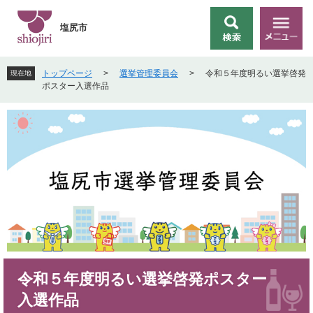
ペ
メ
ー
ニ
塩尻市
検
メ
ジ
ュ
索
ニ
の
ー
ュ
先
を
トップページ
>
選挙管理委員会
>
令和５年度明るい選挙啓発
現在地
ー
頭
飛
ポスター入選作品
で
ば
す
し
。
て
本
文
へ
本
令和５年度明るい選挙啓発ポスター
文
入選作品