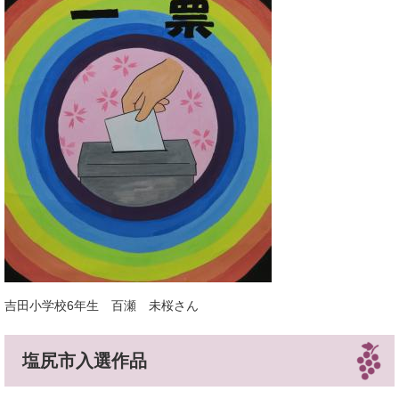
吉田小学校6年生 百瀬 未桜さん
塩尻市入選作品