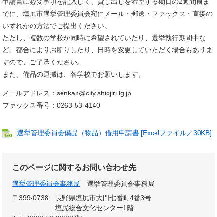
申請書に必要事項を記入して、貸し出しを希望する期日の2週間前ま
でに、塩尻市選挙管理委員会宛にメール・郵送・ファックス・直接の
いずれかの方法でご提出ください。
ただし、複数の学校が同時に希望されていたり、選挙執行期間中な
ど、都合によりお断りしたり、日時を変更していただく場合もありま
すので、ご了承ください。
また、備品の運搬は、各学校でお願いします。
メールアドレス：senkan@city.shiojiri.lg.jp
ファックス番号：0263-53-4140
選挙管理委員会備品（物品）借用申請書 [Excelファイル／30KB]
このページに関するお問い合わせ先
選挙管理委員会事務局
選挙管理委員会事務局
〒399-0738
長野県塩尻市大門七番町4番3号
塩尻総合文化センター1階