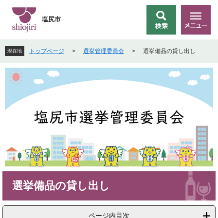
ペ
メ
ー
ニ
塩尻市
検
メ
ジ
ュ
索
ニ
の
ー
ュ
先
を
トップページ
>
選挙管理委員会
>
選挙備品の貸し出し
現在地
ー
頭
飛
で
ば
す
し
。
て
本
文
へ
本
選挙備品の貸し出し
文
ページ内目次